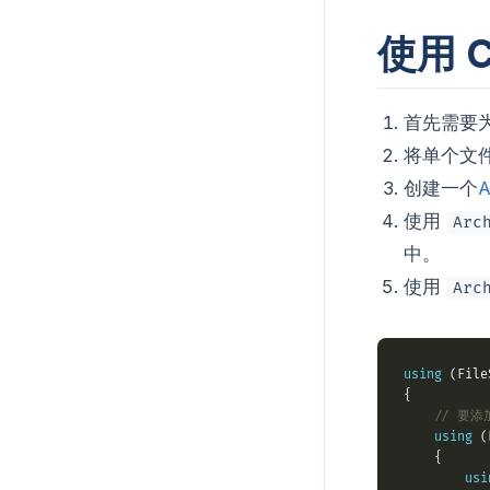
使用 
首先需要为
将单个文
创建一个
A
使用
Arc
中。
使用
Arc
using
 (File
// 要
using
 (
usi