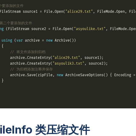
一个要添加的文件
FileStream source1 = File.Open(
"alice29.txt"
 第二个要添加的文件
ng
 (FileStream source2 = File.Open(
"asyoulike.txt"
using
 (
var
 archive = 
new
// 将文件添加到归档
     archive.CreateEntry(
"alice29.txt"
     archive.CreateEntry(
"asyoulik3.txt"
// 为归档添加注释并保存
     archive.Save(zipFile, 
new
 ArchiveSaveOptions() { Encoding =
ileInfo 类压缩文件