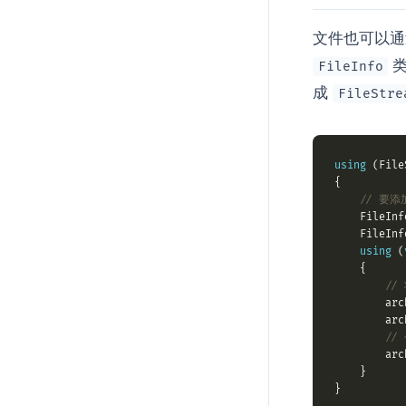
文件也可以
类
FileInfo
成
FileStre
using
 (File
// 要
    FileInf
    FileInf
using
 (
//
        arc
        arc
//
        arc