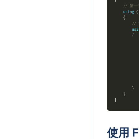
// 第
using
 (
//
usi
           
           
           
使用 F