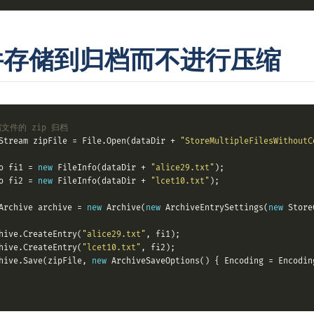
件存储到归档而不进行压缩
文件的 zip 归档
Stream zipFile = File.Open(dataDir + 
"StoreMultipleFilesWithoutC
o fi1 = 
new
 FileInfo(dataDir + 
"alice29.txt"
o fi2 = 
new
 FileInfo(dataDir + 
"lcet10.txt"
Archive archive = 
new
 Archive(
new
 ArchiveEntrySettings(
new
hive.CreateEntry(
"alice29.txt"
hive.CreateEntry(
"lcet10.txt"
hive.Save(zipFile, 
new