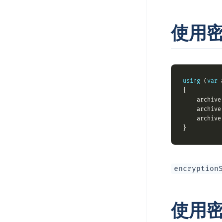
使用密
using
 (
var
 
    archive
    archive
    archive
encryption
使用密