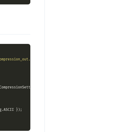
ompression_out.zip"