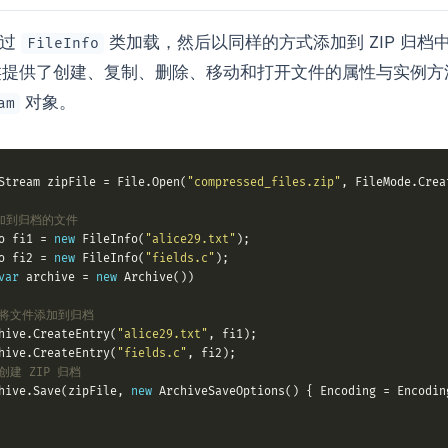
通过
类加载，然后以同样的方式添加到 ZIP 归档
FileInfo
提供了创建、复制、删除、移动和打开文件的属性与实例方
对象。
am
Stream zipFile = File.Open(
"compressed_files.zip"
添加到归档的文件
o fi1 = 
new
 FileInfo(
"alice29.txt"
o fi2 = 
new
 FileInfo(
"fields.c"
var
 archive = 
new
 将文件添加到归档
hive.CreateEntry(
"alice29.txt"
hive.CreateEntry(
"fields.c"
 创建 ZIP 归档
hive.Save(zipFile, 
new