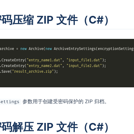
码压缩 ZIP 文件（C#）
archive = 
new
 Archive(
new
 ArchiveEntrySettings(encryptionSetting
.CreateEntry(
"entry_name1.dat"
, 
"input_file1.dat"
.CreateEntry(
"entry_name2.dat"
, 
"input_file2.dat"
.Save(
"result_archive.zip"
参数用于创建受密码保护的 ZIP 归档。
Settings
码解压 ZIP 文件（C#）