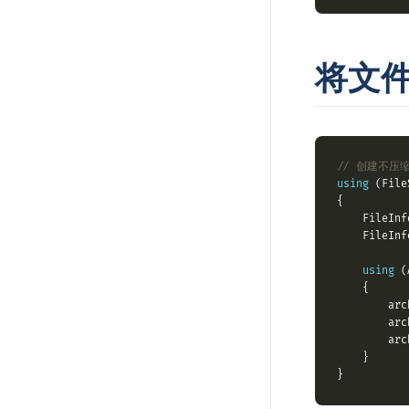
将文
// 创建不压缩
using
 (File
    FileInf
    FileInf
using
 (
        arc
        arc
        arc