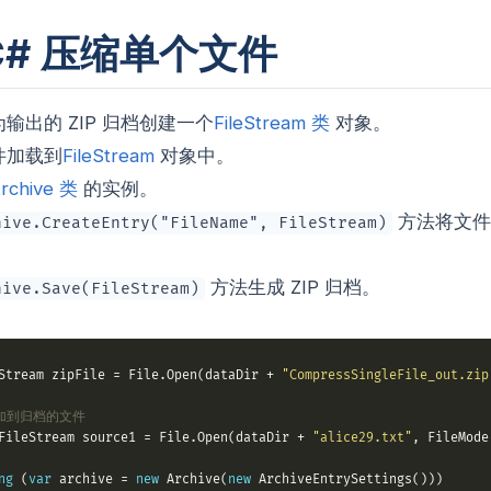
C# 压缩单个文件
输出的 ZIP 归档创建一个
FileStream 类
对象。
件加载到
FileStream
对象中。
rchive 类
的实例。
方法将文件
hive.CreateEntry("FileName", FileStream)
方法生成 ZIP 归档。
hive.Save(FileStream)
Stream zipFile = File.Open(dataDir + 
"CompressSingleFile_out.zip
添加到归档的文件
FileStream source1 = File.Open(dataDir + 
"alice29.txt"
ng
 (
var
 archive = 
new
 Archive(
new