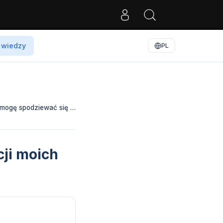
 wiedzy
PL
 mogę spodziewać się …
ji moich