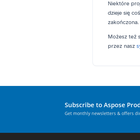
Niektóre pro
dzieje się c
zakończona.
Możesz też s
przez nasz
s
Subscribe to Aspose Pro
Get monthly newsletters & offers dir