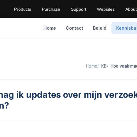
Products
Purchase
Support
Websites
About
Home
Contact
Beleid
Kennisba
Home
KB
Hoe vaak mag
ag ik updates over mijn verzoe
n?