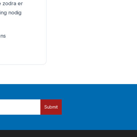
 zodra er
ing nodig
ons
Submit