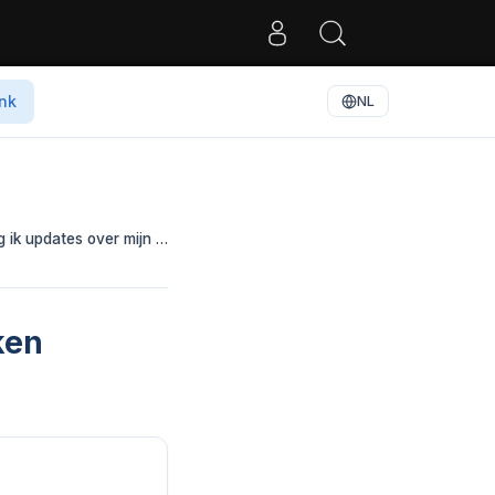
nk
NL
 ik updates over mijn …
ken