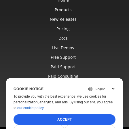
Home
Products
New Releases
Pricing
Docs
Live Demos
Free Support
Paid Support
Paid Consulting
Blog
COOKIE NOTICE
Websites
To provide you with the best experience, we use cookies for
personalization, analytics, and ads. By using our site, you agree
About
to
our cookie policy
.
ACCEPT