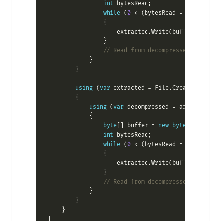
int
while
 (
0
 < (bytesRead = decompress
                    extracted.Write(buffer, 
0
// Read from decompressed stream t
using
 (
var
 extracted = File.Create(dataDir
using
 (
var
 decompressed = archive.Entr
byte
[] buffer = 
new
byte
[
8192
int
while
 (
0
 < (bytesRead = decompress
                    extracted.Write(buffer, 
0
// Read from decompressed stream t