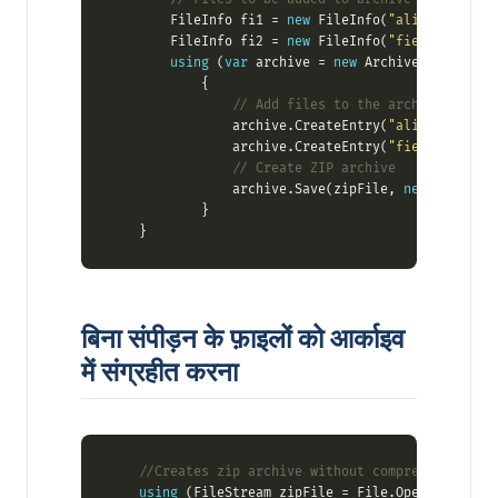
	    FileInfo fi1 = 
new
 FileInfo(
"alice29.txt"
	    FileInfo fi2 = 
new
 FileInfo(
"fields.c"
using
 (
var
 archive = 
new
// Add files to the archive
		        archive.CreateEntry(
"alice29.txt"
		        archive.CreateEntry(
"fields.c"
// Create ZIP archive
		        archive.Save(zipFile, 
new
बिना संपीड़न के फ़ाइलों को आर्काइव
में संग्रहीत करना
//Creates zip archive without compressing file
using
 (FileStream zipFile = File.Open(dataDir 