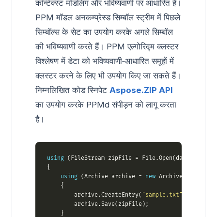
कॉन्टेक्स्ट मॉडलिंग और भविष्यवाणी पर आधारित है।
PPM मॉडल अनकम्प्रेस्ड सिम्बॉल स्ट्रीम में पिछले
सिम्बॉल्स के सेट का उपयोग करके अगले सिम्बॉल
की भविष्यवाणी करते हैं। PPM एल्गोरिद्म क्लस्टर
विश्लेषण में डेटा को भविष्यवाणी‑आधारित समूहों में
क्लस्टर करने के लिए भी उपयोग किए जा सकते हैं।
निम्नलिखित कोड स्निपेट
Aspose.ZIP API
का उपयोग करके PPMd संपीड़न को लागू करता
है।
using
 (FileStream zipFile = File.Open(dataDir + 
"P
using
 (Archive archive = 
new
 Archive(
new
 Archi
        archive.CreateEntry(
"sample.txt"
, dataDir 