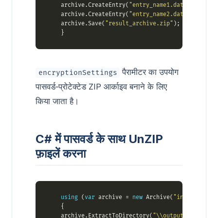
    archive.CreateEntry(
"entry_name1.dat"
, 
"input_
    archive.CreateEntry(
"entry_name2.dat"
, 
"input_
    archive.Save(
"result_archive.zip"
पैरामीटर का उपयोग
encryptionSettings
पासवर्ड‑प्रोटेक्टेड ZIP आर्काइव बनाने के लिए
किया जाता है।
C# में पासवर्ड के साथ UnZIP
फ़ाइलें करना
using
 (
var
 archive = 
new
 Archive(
"input_archiv
    archive.ExtractToDirectory(
"\\outputDirectory"