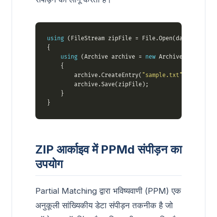
using
 (FileStream zipFile = File.Open(dataDir + 
"B
using
 (Archive archive = 
new
 Archive(
new
 Archi
        archive.CreateEntry(
"sample.txt"
, dataDir 
ZIP आर्काइव में PPMd संपीड़न का
उपयोग
Partial Matching द्वारा भविष्यवाणी (PPM) एक
अनुकूली सांख्यिकीय डेटा संपीड़न तकनीक है जो