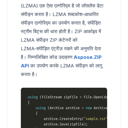
(LZMA) एक ऐसा एल्गोरिद्म है जो लॉसलैस डेटा
संपीड़न करता है। LZMA शब्दकोश‑आधारित
संपीड़न एल्गोरिद्म का उपयोग करता है, संपीड़ित
स्ट्रीम बिट्स की धारा होती है। ZIP आर्काइव में
LZMA संपीड़न ZIP कंटेनरों को
LZMA‑संपीड़ित एंट्रीज़ रखने की अनुमति देता
है। निम्नलिखित कोड उदाहरण
Aspose.ZIP
API
का उपयोग करके LZMA संपीड़न को लागू
करता है।
using
 (FileStream zipFile = File.Open(dataDir + 
"L
using
 (Archive archive = 
new
 Archive(
new
 Archi
        archive.CreateEntry(
"sample.txt"
, dataDir 