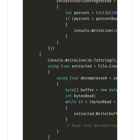
int
 percent = (
int
)((
100
if
                    Console.WriteLine(
string
.Forma
        Console.WriteLine(sb.ToString(
0
, sb.Length
using
 (
var
 extracted = File.Create(dataDir
using
 (
var
 decompressed = archive.Entr
byte
[] buffer = 
new
byte
[
8192
int
while
 (
0
 < (bytesRead = decompress
                    extracted.Write(buffer, 
0
// Read from decompressed stream t