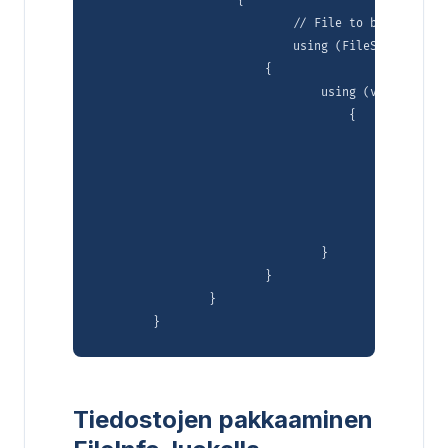
	            {

		            // File to be added to archive

		            using (FileStream source2 = File.Open("asyoulike.txt", FileMode.Open, FileAccess.Read))

		        {

			        using (var archive = new Archive())

			            {

				            // Add files to the archive

				            archive.CreateEntry("alice29.txt", source1);

				            archive.CreateEntry("asyoulik3.txt", source2);

				            // ZIP the files

				            archive.Save(zipFile, new ArchiveSaveOptions() { Encoding = Encoding.ASCII, ArchiveComment = "two files are compressed in this archive" });

		            	}

		        }

	        }

Tiedostojen pakkaaminen