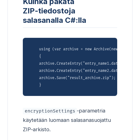
Kuinka pakata
ZIP‑tiedostoja
salasanalla C#:lla
    using (var archive = new Archive(new ArchiveEn
    {

    archive.CreateEntry("entry_name1.dat", "input_
    archive.CreateEntry("entry_name2.dat", "input_
    archive.Save("result_archive.zip");

‑parametria
encryptionSettings
käytetään luomaan salasanasuojattu
ZIP‑arkisto.