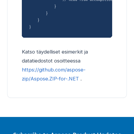
            }

        }

    }

Katso täydelliset esimerkit ja
datatiedostot osoitteessa
https://github.com/aspose-
zip/Aspose.ZIP-for-.NET
.