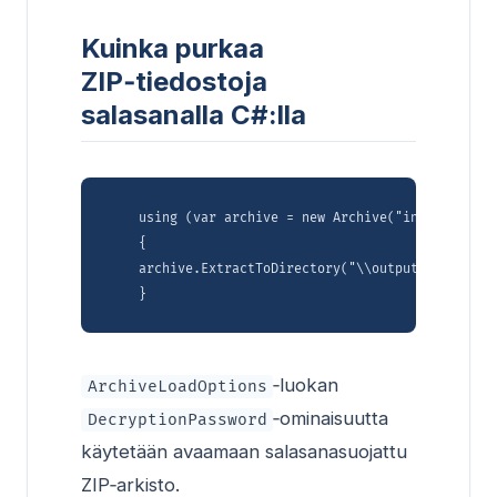
Kuinka purkaa
ZIP‑tiedostoja
salasanalla C#:lla
    using (var archive = new Archive("input_archiv
    {

    archive.ExtractToDirectory("\\outputDirectory")
‑luokan
ArchiveLoadOptions
‑ominaisuutta
DecryptionPassword
käytetään avaamaan salasanasuojattu
ZIP‑arkisto.