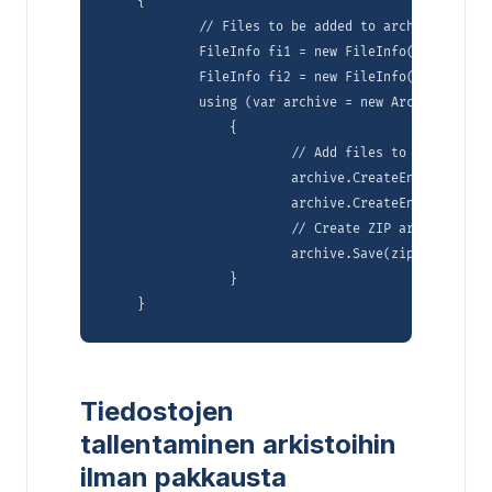
    {

	    // Files to be added to archive

	    FileInfo fi1 = new FileInfo("alice29.txt");

	    FileInfo fi2 = new FileInfo("fields.c");

	    using (var archive = new Archive())

	        {

		        // Add files to the archive

		        archive.CreateEntry("alice29.txt", fi1);

		        archive.CreateEntry("fields.c", fi2);

		        // Create ZIP archive

		        archive.Save(zipFile, new ArchiveSaveOptions() { Encoding = Encoding.ASCII });

	        }

Tiedostojen
tallentaminen arkistoihin
ilman pakkausta