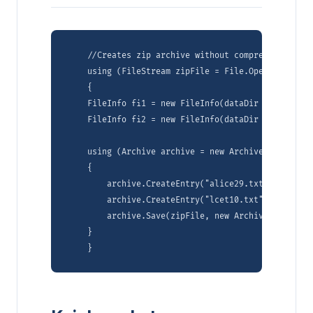
    //Creates zip archive without compressing files
    using (FileStream zipFile = File.Open(dataDir 
    {

    FileInfo fi1 = new FileInfo(dataDir + "alice29.
    FileInfo fi2 = new FileInfo(dataDir + "lcet10.t
    using (Archive archive = new Archive(new Archi
    {

        archive.CreateEntry("alice29.txt", fi1);

        archive.CreateEntry("lcet10.txt", fi2);

        archive.Save(zipFile, new ArchiveSaveOptio
    }
