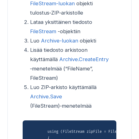
FileStream-luokan
objekti
tulostus‑ZIP‑arkistolle
Lataa yksittäinen tiedosto
FileStream
-objektiin
Luo
Archive-luokan
objekti
Lisää tiedosto arkistoon
käyttämällä
Archive.CreateEntry
‑menetelmää (“FileName”,
FileStream)
Luo ZIP‑arkisto käyttämällä
Archive.Save
(FileStream)‑menetelmää
        using (FileStream zipFile = File.Open(data
        {
