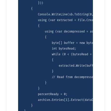
        }))

    {

        Console.WriteLine(sb.ToString(0, sb.Length 
        using (var extracted = File.Create(dataDir
        {

            using (var decompressed = archive.Entr
            {

                byte[] buffer = new byte[8192];

                int bytesRead;

                while (0 < (bytesRead = decompress
                {

                    extracted.Write(buffer, 0, byte
                }

                // Read from decompressed stream t
            }

        }

        percentReady = 0;

        archive.Entries[1].Extract(dataDir + "asyo
    }
