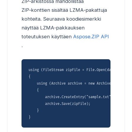
ZIP‑arkistossa mahdollistaa
ZIP‑konttien sisältää LZMA‑pakattuja
kohteita. Seuraava koodiesimerkki
näyttää LZMA‑pakkauksen
toteutuksen käyttäen
Aspose.ZIP API
.
using (FileStream zipFile = File.Open(dataDir + "L
{

    using (Archive archive = new Archive(new Archi
    {

        archive.CreateEntry("sample.txt", dataDir 
        archive.Save(zipFile);

    }
