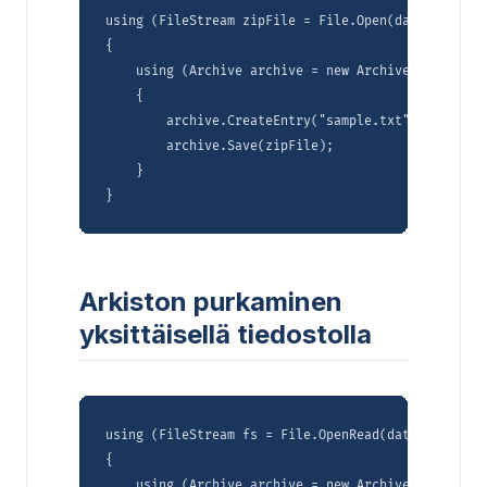
using (FileStream zipFile = File.Open(dataDir + "P
{

    using (Archive archive = new Archive(new Archi
    {

        archive.CreateEntry("sample.txt", dataDir 
        archive.Save(zipFile);

    }

Arkiston purkaminen
yksittäisellä tiedostolla
using (FileStream fs = File.OpenRead(dataDir + "Co
{

    using (Archive archive = new Archive(fs))
