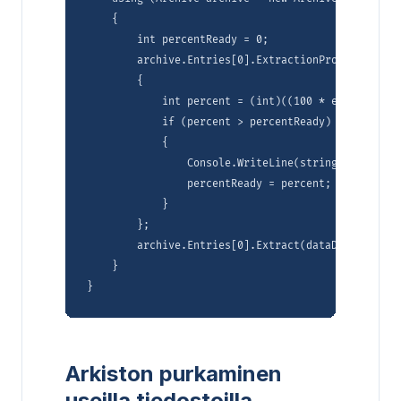
    {

        int percentReady = 0;

        archive.Entries[0].ExtractionProgressed +=
        {

            int percent = (int)((100 * e.Proceeded
            if (percent > percentReady)

            {

                Console.WriteLine(string.Format("{
                percentReady = percent;

            }

        };

        archive.Entries[0].Extract(dataDir + "alic
    }

Arkiston purkaminen
useilla tiedostoilla