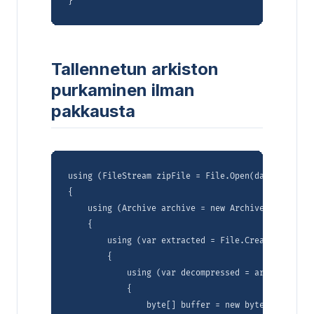
Tallennetun arkiston
purkaminen ilman
pakkausta
using (FileStream zipFile = File.Open(dataDir + "S
{

    using (Archive archive = new Archive(zipFile))

    {

        using (var extracted = File.Create(dataDir
        {

            using (var decompressed = archive.Entr
            {

                byte[] buffer = new byte[8192];
