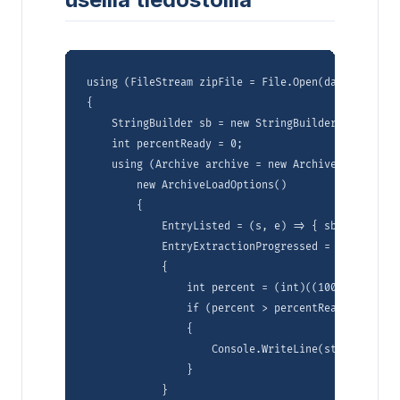
using (FileStream zipFile = File.Open(dataDir + "C
{

    StringBuilder sb = new StringBuilder("Entries a
    int percentReady = 0;

    using (Archive archive = new Archive(zipFile,

        new ArchiveLoadOptions()

        {

            EntryListed = (s, e) => { sb.AppendFor
            EntryExtractionProgressed = (s, e) =>

            {

                int percent = (int)((100 * e.Proce
                if (percent > percentReady)

                {

                    Console.WriteLine(string.Forma
                }

            }
