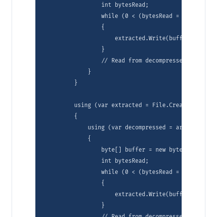
                int bytesRead;

                while (0 < (bytesRead = decompress
                {

                    extracted.Write(buffer, 0, byte
                }

                // Read from decompressed stream t
            }

        }

        using (var extracted = File.Create(dataDir
        {

            using (var decompressed = archive.Entr
            {

                byte[] buffer = new byte[8192];

                int bytesRead;

                while (0 < (bytesRead = decompress
                {

                    extracted.Write(buffer, 0, byte
                }

                // Read from decompressed stream t