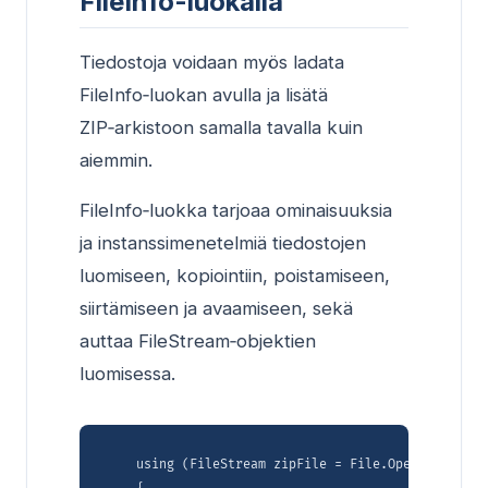
FileInfo-luokalla
Tiedostoja voidaan myös ladata
FileInfo‑luokan avulla ja lisätä
ZIP‑arkistoon samalla tavalla kuin
aiemmin.
FileInfo‑luokka tarjoaa ominaisuuksia
ja instanssimenetelmiä tiedostojen
luomiseen, kopiointiin, poistamiseen,
siirtämiseen ja avaamiseen, sekä
auttaa FileStream‑objektien
luomisessa.
    using (FileStream zipFile = File.Open("compres