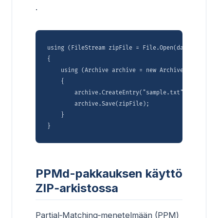
.
using (FileStream zipFile = File.Open(dataDir + "B
{

    using (Archive archive = new Archive(new Archi
    {

        archive.CreateEntry("sample.txt", dataDir 
        archive.Save(zipFile);

    }

PPMd-pakkauksen käyttö
ZIP‑arkistossa
Partial‑Matching‑menetelmään (PPM)