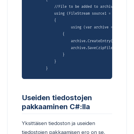
            //File to be added to archive

            using (FileStream source1 = File.Open(
            {

                    using (var archive = new Archi
                {

                    archive.CreateEntry("alice29.t
                    archive.Save(zipFile);

                }

            }

Useiden tiedostojen
pakkaaminen C#:lla
Yksittäisen tiedoston ja useiden
tiedostojen pakkaamisen ero on se,