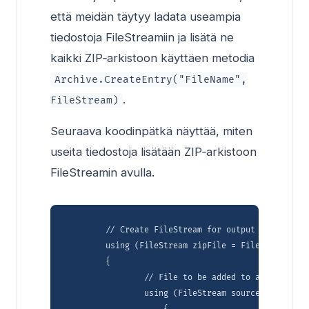
että meidän täytyy ladata useampia
tiedostoja FileStreamiin ja lisätä ne
kaikki ZIP‑arkistoon käyttäen metodia
Archive.CreateEntry("FileName",
.
FileStream)
Seuraava koodinpätkä näyttää, miten
useita tiedostoja lisätään ZIP‑arkistoon
FileStreamin avulla.
        // Create FileStream for output ZIP archive
        using (FileStream zipFile = File.Open("com
        {

	        // File to be added to archive

	        using (FileStream source1 = File.Open("alice29.txt", FileMode.Open, FileAccess.Read))
