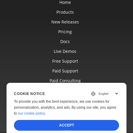
Home
Products
New Releases
Pricing
Docs
Live Demos
Free Support
Paid Support
Paid Consulting
Blog
COOKIE NOTICE
Websites
To provide you with the best experience, we use cookies for
personalization, analytics, and ads. By using our site, you agree
About
to
our cookie policy
.
ACCEPT