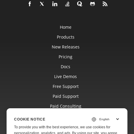
Home
Products
New Releases
Pricing
Docs
Live Demos
Free Support
Paid Support
Paid Consulting
Blog
COOKIE NOTICE
Websites
To provide you with the best experience, we use cookies for
personalization, analytics, and ads. By using our site, you agree