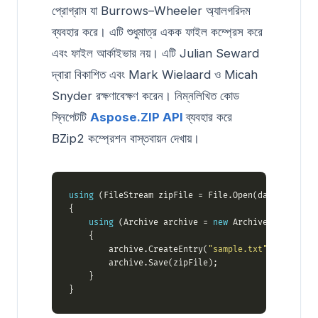
প্রোগ্রাম যা Burrows–Wheeler অ্যালগরিদম
ব্যবহার করে। এটি শুধুমাত্র একক ফাইল কম্প্রেস করে
এবং ফাইল আর্কাইভার নয়। এটি Julian Seward
দ্বারা বিকাশিত এবং Mark Wielaard ও Micah
Snyder রক্ষণাবেক্ষণ করেন। নিম্নলিখিত কোড
স্নিপেটটি
Aspose.ZIP API
ব্যবহার করে
BZip2 কম্প্রেশন বাস্তবায়ন দেখায়।
using
 (FileStream zipFile = File.Open(dataDir + 
"B
using
 (Archive archive = 
new
 Archive(
new
 Archi
        archive.CreateEntry(
"sample.txt"
, dataDir 