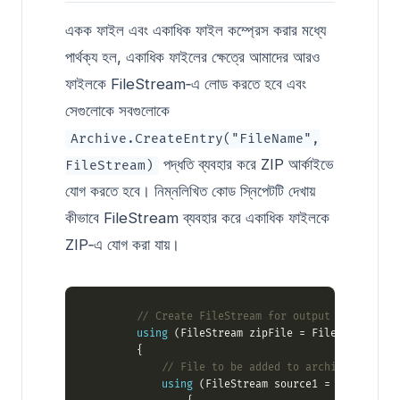
একক ফাইল এবং একাধিক ফাইল কম্প্রেস করার মধ্যে
পার্থক্য হল, একাধিক ফাইলের ক্ষেত্রে আমাদের আরও
ফাইলকে FileStream‑এ লোড করতে হবে এবং
সেগুলোকে সবগুলোকে
Archive.CreateEntry("FileName",
পদ্ধতি ব্যবহার করে ZIP আর্কাইভে
FileStream)
যোগ করতে হবে। নিম্নলিখিত কোড স্নিপেটটি দেখায়
কীভাবে FileStream ব্যবহার করে একাধিক ফাইলকে
ZIP‑এ যোগ করা যায়।
// Create FileStream for output ZIP archiv
using
 (FileStream zipFile = File.Open(
"com
// File to be added to archive
using
 (FileStream source1 = File.Open(