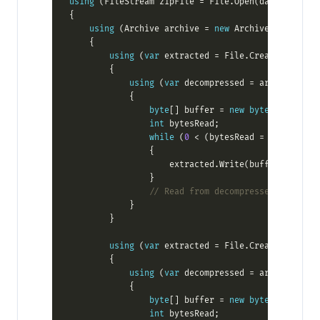
using
 (FileStream zipFile = File.Open(dataDir + 
"S
using
 (Archive archive = 
new
using
 (
var
 extracted = File.Create(dataDir
using
 (
var
 decompressed = archive.Entr
byte
[] buffer = 
new
byte
[
8192
int
while
 (
0
 < (bytesRead = decompress
                    extracted.Write(buffer, 
0
// Read from decompressed stream t
using
 (
var
 extracted = File.Create(dataDir
using
 (
var
 decompressed = archive.Entr
byte
[] buffer = 
new
byte
[
8192
int