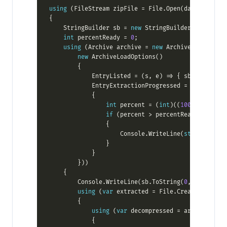
using
 (FileStream zipFile = File.Open(dataDir + 
"C
    StringBuilder sb = 
new
 StringBuilder(
"Entries 
int
 percentReady = 
0
using
 (Archive archive = 
new
new
            EntryListed = (s, e) => { sb.AppendFor
int
 percent = (
int
)((
100
if
                    Console.WriteLine(
string
.Forma
        Console.WriteLine(sb.ToString(
0
, sb.Length
using
 (
var
 extracted = File.Create(dataDir
using
 (
var
 decompressed = archive.Entr