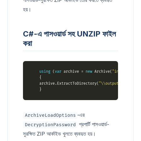
পাসওয়ার্ড-সুরক্ষিত ZIP আর্কাইভ তৈরি করতে ব্যবহৃত
হয়।
C#-এ পাসওয়ার্ড সহ UNZIP ফাইল
করা
using
 (
var
 archive = 
new
 Archive(
"input_archiv
    archive.ExtractToDirectory(
"\\outputDirectory"
‑এর
ArchiveLoadOptions
প্রপার্টি পাসওয়ার্ড-
DecryptionPassword
সুরক্ষিত ZIP আর্কাইভ খুলতে ব্যবহৃত হয়।