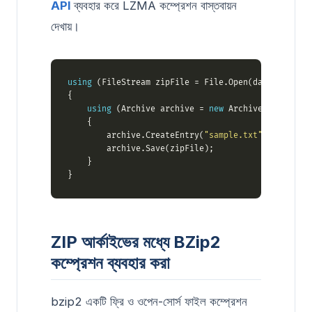
API
ব্যবহার করে LZMA কম্প্রেশন বাস্তবায়ন
দেখায়।
using
 (FileStream zipFile = File.Open(dataDir + 
"L
using
 (Archive archive = 
new
 Archive(
new
 Archi
        archive.CreateEntry(
"sample.txt"
, dataDir 
ZIP আর্কাইভের মধ্যে BZip2
কম্প্রেশন ব্যবহার করা
bzip2 একটি ফ্রি ও ওপেন-সোর্স ফাইল কম্প্রেশন