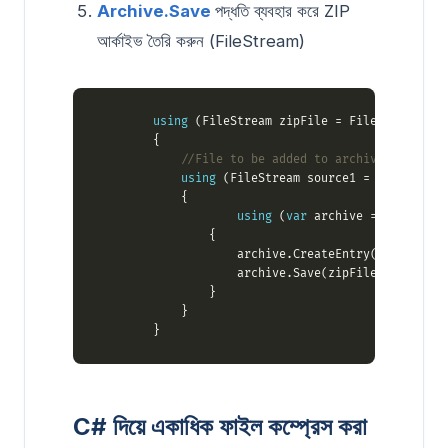
Archive.Save
পদ্ধতি ব্যবহার করে ZIP
আর্কাইভ তৈরি করুন (FileStream)
using
 (FileStream zipFile = File.Open(data
//File to be added to archive
using
 (FileStream source1 = File.Open(
using
 (
var
 archive = 
new
 Archi
                    archive.CreateEntry(
"alice29.t
C# দিয়ে একাধিক ফাইল কম্প্রেস করা