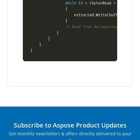
while
 (
0
 < (bytesRead = decompress
                    extracted.Write(buffer, 
0
// Read from decompressed stream t
Subscribe to Aspose Product Updates
Get monthly newsletters & offers directly delivered to your