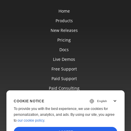
Home
Products
New Releases
Pricing
Docs
Live Demos
Free Support
Paid Support
Paid Consulting
Blog
COOKIE NOTICE
Websites
To provide you with the best experience, we use cookies for
personalization, analytics, and ads. By using our site, you agree
About
to
our cookie policy
.