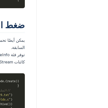
}

ضغط الملف
السابقة.
كائنات FileStream.
de.Create))

{

// الملف
29.txt"
);

    FileInfo fi1 = 
elds.c"
);

    FileInfo fi2 = 
hive())
