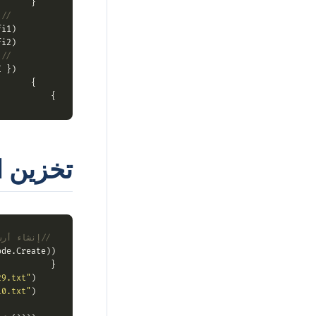
    {

// إ
i1);

        archive.CreateEntry(
i2);

        archive.CreateEntry(
// إ
});

        archive.Save(zipFile, 
    }

}

تخزين 
// إنشاء أرشيف zip دون ضغط
de.Create))

{

29.txt"
);

    FileInfo fi1 = 
10.txt"
);

    FileInfo fi2 = 