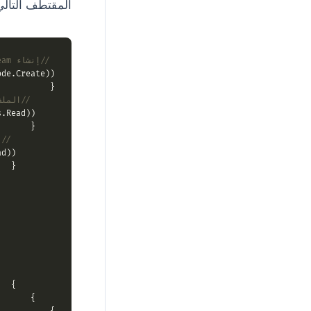
المقتطف التالي يوضح ك
// إنشاء FileStream لأرشيف ZIP الناتج
de.Create))

{

// الملف
.Read))

    {

// ا
d))

        {

           {

      archive.CreateEntry(
      archive.CreateEntry(
     archive.Save(zipFile, 
           }

        }

    }
