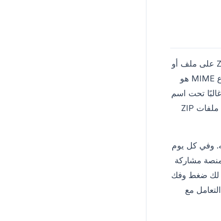
ZIP هو تنسيق ملف أرشيف يدعم ضغط البيانات بدون فقدان. قد يحتوي ملف ZIP على ملف أو
أكثر أو دلائل تم ضغطها. عادةً ما تستخدم ملفات ZIP الامتدادين .zip أو .ZIP ونوع MIME هو
امج، غالبًا تحت اسم
مختلف. عند التنقل في نظام الملفات عبر واجهة المستخدم، تظهر أيقونات تمثّل ملفات ZIP
 وفي كل يوم
 منصة مشاركة
ح لك ضغط وفك
لتعامل مع