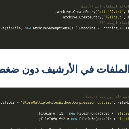
ضافة الملفات إلى الأرشيف
"alice29.txt"
, f
"fields.c"
, f
نشاء أرشيف ZIP
new
 ArchiveSaveOptions() { Encoding = Encoding.ASCII 
الملفات في الأرشيف دون ضغط
 الملفات
(dataDir + 
"StoreMultipleFilesWithoutCompression_out.zip"
, FileMo
new
 FileInfo(dataDir + 
"alice
new
 FileInfo(dataDir + 
"lcet