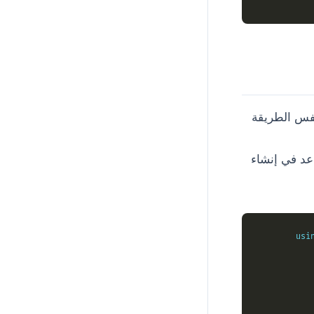
ل الملفات باستخدام فئة FileInfo ثم إضافتها إلى أرشيف ZIP بنفس الطريقة
تساعد في إنشاء
usi