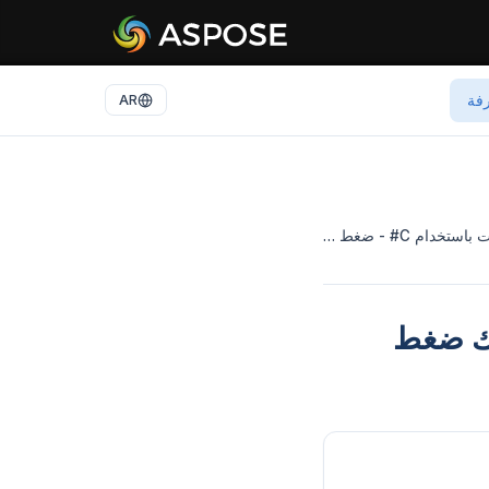
رفة
AR
ام C# - ضغط …
 C# - ضغط وفك ضغط