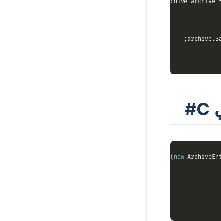
using
 (Archive archive 
using
 (
var
 archive = 
new
 Archive(
new
 ArchiveEn