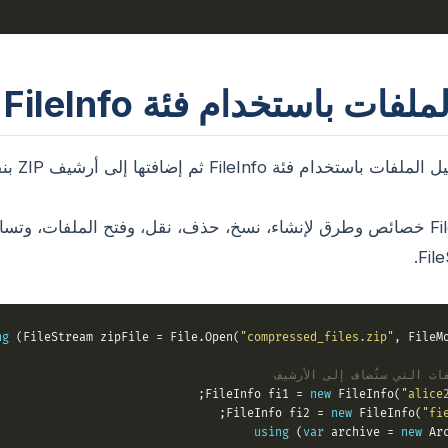
ات باستخدام فئة FileInfo
يمكن أيضًا تحمي
توفر فئة FileInfo خصائص وطرق لإنشاء، نسخ، حذف، نقل، وفتح الملفات، و
ng
 (FileStream zipFile = File.Open(
"compressed_files.zip"
, FileMo
ات التي ستُضاف إلى الأرشيف
new
 FileInfo(
"alice
new
 FileInfo(
"fi
using
 (
var
 archive = 
new
 Arc