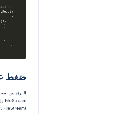
{

// الملف
.Read))

    {

)))

        {

           archive.CreateEntry(
          archive.Save(zipFile);

        }

    }

}

ضغط عدة
الفرق بين ضغط 
 FileStream).