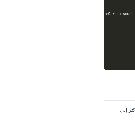
using
 (FileStream sourc
ثر إلى