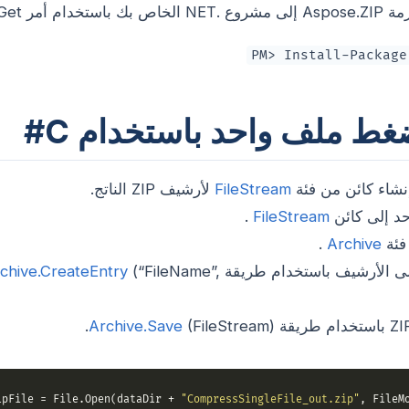
مر NuGet التالي:
PM> Install-Package
غط ملف واحد باستخدام C#
 إنشاء كائن من فئة
FileStream
لأرشيف ZIP الناتج.
د إلى كائن
FileStream
.
فئة
Archive
.
لى الأرشيف باستخدام طريقة
(“FileName”,
chive.CreateEntry
Archive.Save
(FileStream).
ipFile = File.Open(dataDir + 
"CompressSingleFile_out.zip"
, FileMo