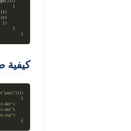
gs())))

    {

i1);

        archive.CreateEntry(
i2);

        archive.CreateEntry(
});

        archive.Save(zipFile, 
    }

}

كيفية ضغط ملفا
s(
"pass"
))))

{

e1.dat"
);

    archive.CreateEntry(
e2.dat"
);

    archive.CreateEntry(
ve.zip"
);

    archive.Save(
}
