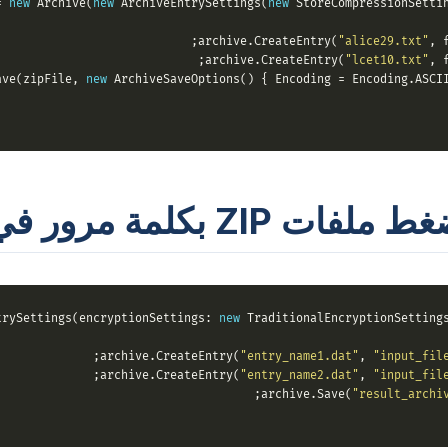
= 
new
 Archive(
new
 ArchiveEntrySettings(
new
 StoreCompressionSettin
"alice29.txt"
, f
"lcet10.txt"
, f
new
 ArchiveSaveOptions() { Encoding = Encoding.ASCII 
ت ZIP بكلمة مرور في C#
trySettings(encryptionSettings: 
new
 TraditionalEncryptionSetting
"entry_name1.dat"
, 
"input_fil
"entry_name2.dat"
, 
"input_fil
"result_archi