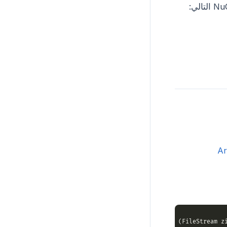
Ar
using
 (FileStream z