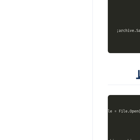
using
 (FileStream zipFile = File.Open