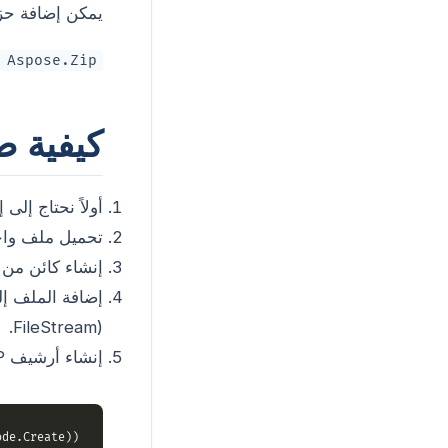
يمكن إضافة حزمة Aspose.ZIP إلى مشروع .NET الخاص بك باستخدام أ
 Aspose.Zip
كيفية ض
أولاً نحتاج إلى
تحميل ملف واح
إنشاء كائن من 
إضافة الملف إ
FileStream).
إنشاء أرشيف ZIP باستخدام طريقة
de.Create))
